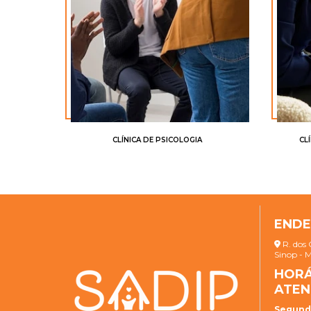
CLÍNICA DE PSICOLOGIA
CL
END
R. dos 
Sinop - 
HORÁ
ATEN
Segunda