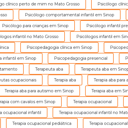
Oferecemos uma variedade de terapias especializadas par
logo clínico perto de mim no Mato Grosso
Psicólogo clí
paciente.
osso
Psicólogo comportamental infantil em Sinop
Nosso objetivo é ajudar nossos pacientes a alcançar seus 
vida.
Psicólogo para crianças em Sinop
Psicólogo infantil 
cólogos infantil no Mato Grosso
Psicólogos infantil em Si
Saiba mais sobre a Sadip
ínica
Psicopedagogia clínica em Sinop
Psicope
a infantil em Sinop
Psicopedagogia presencial
atamento
Terapeuta aba
Terapeuta aba em Sino
eutas ocupacionais
Terapia aba
Terapia aba para
idades de Atendime
Terapia aba para autismo em Sinop
Terapia aba em Si
erapia com cavalos em Sinop
Terapia ocupacional
Contamos com 3 unidades para melhor atender!
ia ocupacional infantil
Terapia ocupacional infantil no Ma
Terapia ocupacional pediátrica
Terapia ocupacion