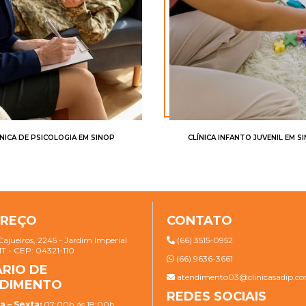
ÍNICA DE PSICOLOGIA EM SINOP
CLÍNICA INFANTO JUVENIL EM S
EREÇO
CONTATO
Cajueiros, 2245 - Jardim Imperial
(66) 3515-0952
MT - CEP: 04321-110
(66) 9636-3661
RIO DE
atendimento03@clinicasadip.co
DIMENTO
REDES SOCIAIS
 – Sexta:
07:00h ás 18:00h