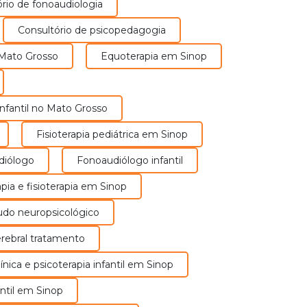
ório de fonoaudiologia
ndependência, autonomia e qualidade
de vida de pessoas que têm
Consultório de psicopedagogia
dificuldades em realizar atividades
 Mato Grosso
Equoterapia em Sinop
cotidianas devido a problemas físicos,
emocionais ou de interação social.
Saiba Mais
a infantil no Mato Grosso
Fisioterapia pediátrica em Sinop
diólogo
Fonoaudiólogo infantil
rapia e fisioterapia em Sinop
audo neuropsicológico
 cerebral tratamento
clínica e psicoterapia infantil em Sinop
experiência, somos uma clínica multidisciplinar com
antil em Sinop
orriso e Lucas do Rio Verde.