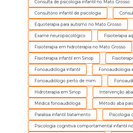
Consulta de psicologia infantil no Mato Grosso
consciência e do comportamento d
ser humano e de suas interações co
Consultório infantil de psicologia
Consu
um ambiente físico e social.
Equoterapia para autismo no Mato Grosso
Saiba Mais
Exame neuropsicológico
Fisioterapia
Fisioterapia em hidroterapia no Mato Grosso
Fisioterapia infantil em Sinop
Fisiotera
Fonoaudióloga infantil
Fonoaudiologia i
Fonoaudiólogo perto de mim
Fonoaud
Hidroterapia em Sinop
Intervenção aba
Médica fonoaudióloga
Método aba par
Paralisia infantil tratamento
Psicologia
Psicologia cognitiva comportamental infantil 