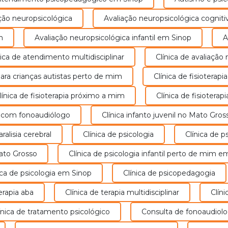
Fisioterapia
ação neuropsicológica
Avaliação neuropsicológica cogniti
A fisioterapia é uma área da saúde que
m
Avaliação neuropsicológica infantil em Sinop
o,
utiliza técnicas e exercícios para
ou
ínica de atendimento multidisciplinar
prevenir, tratar e reabilitar disfunções
Clínica de avaliaçã
físicas, melhorando a mobilidade e a
p
a para crianças autistas perto de mim
Clínica de fisioterapia
qualidade de vida.
Clínica de fisioterapia próximo a mim
Clínica de fisiotera
Saiba Mais
ca com fonoaudiólogo
Clínica infanto juvenil no Mato Gros
paralisia cerebral
Clínica de psicologia
Clínica de p
Mato Grosso
Clínica de psicologia infantil perto de mim 
nica de psicologia em Sinop
Clínica de psicopedagogia
terapia aba
Clínica de terapia multidisciplinar​
Clí
Psicopedagogia
Clínica de tratamento psicológico
Consulta de fonoaudiolo
É a área do conhecimento que estuda a
aprendizagem do seres humanos. Essa
d