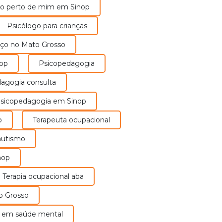
a atender às necessidades únicas de cada
nico perto de mim em Sinop
Psicólogo para crianças
objetivos terapêuticos e melhorar sua qualidade de
preço no Mato Grosso
nop
Psicopedagogia
dagogia consulta
Psicopedagogia em Sinop
p
Terapeuta ocupacional
 autismo
nto
nop
Terapia ocupacional aba
to Grosso
al em saúde mental