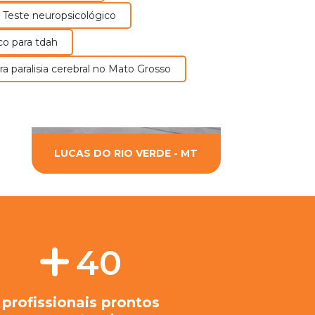
Teste neuropsicológico
co para tdah
ra paralisia cerebral no Mato Grosso
LUCAS DO RIO VERDE - MT
40
profissionais prontos