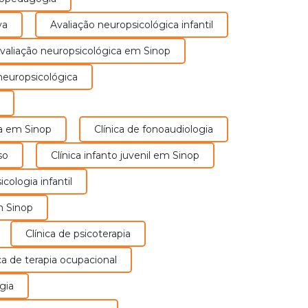
Neuropsicopedagogia
va
Avaliação neuropsicológica infantil
A neuropsicopedagogia é uma área
Avaliação neuropsicológica em Sinop
multidisciplinar que aglutina
o neuropsicológica
conhecimentos da pedagogia,
sicologia e da neurociência e se dedica
aos estudos e cuidados com a
aprendizagem humana.
pia em Sinop
Clínica de fonoaudiologia
so
Clínica infanto juvenil em Sinop
Saiba Mais
sicologia infantil
em Sinop
Clínica de psicoterapia
Terapia
nica de terapia ocupacional
Ocupacional
gia
A terapia ocupacional é uma profissão
a área da saúde que busca promover a