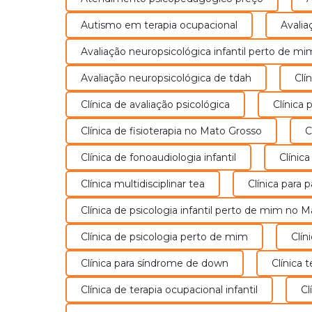
Fonoaudiologia
Autismo em terapia ocupacional
Avali
A Fonoaudiologia cuida de todos os
Avaliação neuropsicológica infantil perto de mi
aspectos relacionados a comunicaçã
Avaliação neuropsicológica de tdah
seja na sua recepção, compreensão 
Cl
na emissão.
Clínica de avaliação psicológica
Clínic
Saiba Mais
Clínica de fisioterapia no Mato Grosso
Clínica de fonoaudiologia infantil
Clíni
Clínica multidisciplinar tea
Clínica para 
Clínica de psicologia infantil perto de mim no 
Clínica de psicologia perto de mim
Clí
Clínica para síndrome de down
Clínica 
Psicologia
Clínica de terapia ocupacional infantil
Psicologia é a ciência que trata dos
estados e processos mentais, da