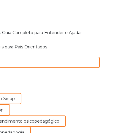
o: Guia Completo para Entender e Ajudar
ais para Pais Orientados
m Sinop
op
tendimento psicopedagógico
icopedagogia