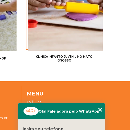
CLÍNICA INFANTO JUVENIL NO MATO
INOP
GROSSO
MENU
INÍCIO
SOBRE NÓS
Olá! Fale agora pelo WhatsApp
m.br
ESPECIALIDADES
BLOG
Insira seu telefone