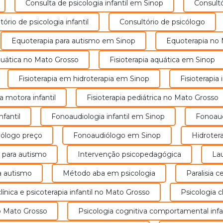
Consulta de psicologia infantil em Sinop
Consult
o
ciência se dedica a compreender como
i
m
os indivíduos aprendem, quais as
ltório de psicologia infantil
Consultório de psicólogo
dificuldades podem surgir nesse
Equoterapia para autismo em Sinop
Equoterapia no
processo e como potencializar o
aprendizado.
 aquática no Mato Grosso
Fisioterapia aquática em Sinop
Saiba Mais
Fisioterapia em hidroterapia em Sinop
Fisioterapi
pia motora infantil
Fisioterapia pediátrica no Mato Grosso
nfantil
Fonoaudiologia infantil em Sinop
Fonoau
iólogo preço
Fonoaudiólogo em Sinop
Hidrote
 para autismo
Intervenção psicopedagógica
L
a autismo
Método aba em psicologia
Paralisia
Sobre Nós
 clínica e psicoterapia infantil no Mato Grosso
Psicologia 
A Sadip Centro Multidisciplinar possui mais de 21 anos de 
no Mato Grosso
Psicologia cognitiva comportamental inf
3 unidades no Mato Grosso, sendo nas cidades de Sinop, S