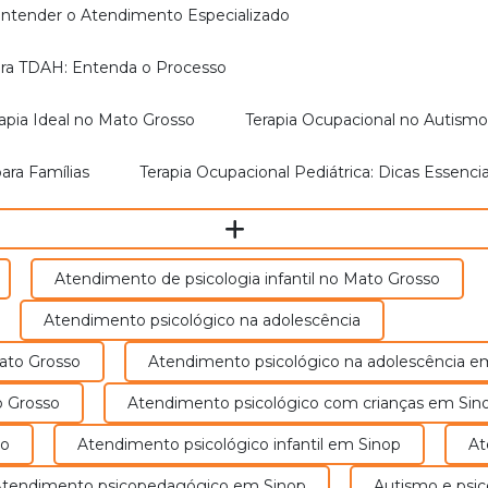
a Entender o Atendimento Especializado
para TDAH: Entenda o Processo
erapia Ideal no Mato Grosso
Terapia Ocupacional no Autism
ara Famílias
Terapia Ocupacional Pediátrica: Dicas Essenci
Atendimento de psicologia infantil no Mato Grosso
Atendimento psicológico na adolescência
Especialidades
Mato Grosso
Atendimento psicológico na adolescência e
Atendemos como uma vasta gama de terapias centralizados
o Grosso
Atendimento psicológico com crianças em Sin
so
Atendimento psicológico infantil em Sinop
A
Atendimento psicopedagógico em Sinop
Autismo e ps