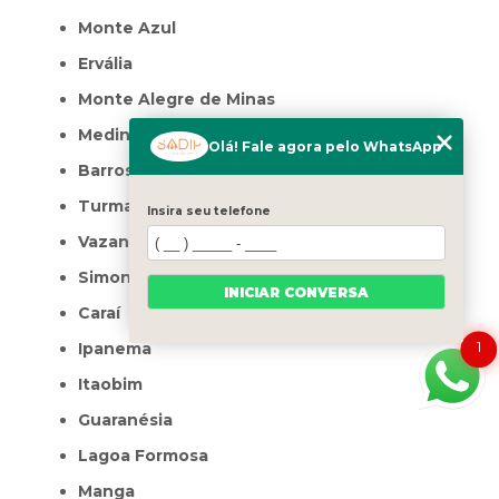
Monte Azul
Ervália
Monte Alegre de Minas
Medina
Olá! Fale agora pelo WhatsApp
Barroso
Turmalina
Insira seu telefone
Vazante
Simonésia
INICIAR CONVERSA
Caraí
1
Ipanema
Itaobim
Guaranésia
Lagoa Formosa
Manga