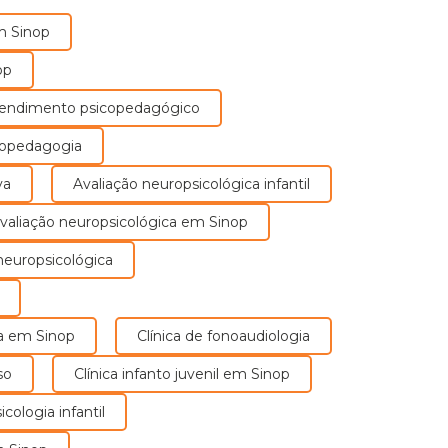
m Sinop
op
tendimento psicopedagógico
icopedagogia
va
Avaliação neuropsicológica infantil
Avaliação neuropsicológica em Sinop
o neuropsicológica
pia em Sinop
Clínica de fonoaudiologia
so
Clínica infanto juvenil em Sinop
sicologia infantil