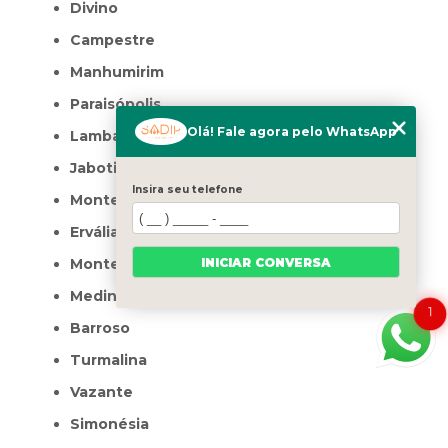
Divino
Campestre
Manhumirim
Paraisópolis
Olá! Fale agora pelo WhatsApp
Lambari
Jaboticatubas
Insira seu telefone
Monte Azul
Ervália
INICIAR CONVERSA
Monte Alegre de Minas
Medina
1
Barroso
Turmalina
Vazante
Simonésia