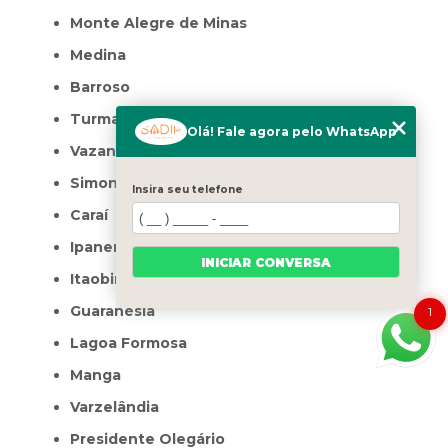
Monte Alegre de Minas
Medina
Barroso
Turmalina
Olá! Fale agora pelo WhatsApp
Vazante
Simonésia
Insira seu telefone
Caraí
Ipanema
INICIAR CONVERSA
Itaobim
Guaranésia
1
Lagoa Formosa
Manga
Varzelândia
Presidente Olegário