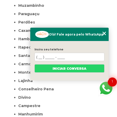
Muzambinho
Paraguaçu
Perdões
Caxambu
Olá! Fale agora pelo WhatsApp
Itambacuri
Itapecerica
Insira seu telefone
Santa Vitória
Carmo do Rio Claro
INICIAR CONVERSA
Monte Santo de Minas
Lajinha
1
Conselheiro Pena
Divino
Campestre
Manhumirim