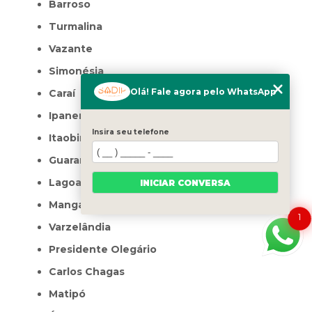
Barroso
Turmalina
Vazante
Simonésia
Olá! Fale agora pelo WhatsApp
Caraí
Ipanema
Insira seu telefone
Itaobim
Guaranésia
Lagoa Formosa
INICIAR CONVERSA
Manga
1
Varzelândia
Presidente Olegário
Carlos Chagas
Matipó