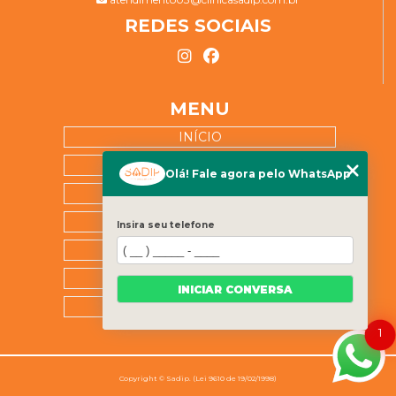
REDES SOCIAIS
MENU
INÍCIO
SOBRE NÓS
Olá! Fale agora pelo WhatsApp
ESPECIALIDADES
BLOG
Insira seu telefone
CATEGORIAS
FALE CONOSCO!
INICIAR CONVERSA
MAPA DO SITE
1
Copyright © Sadip. (Lei 9610 de 19/02/1998)