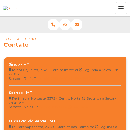
HOME
FALE CONOSCO!
Contato
Sinop - MT
R. dos Cajueiros, 2245 - Jardim Imperial
Segunda a Sexta - 7h
ás 18h
Sábado - 7h ás 11h
(66) 3515-0952
(66) 9636-3661
Sorriso - MT
Perimetral Noroeste, 3372 - Centro Nortel
Segunda a Sexta -
7h ás 18h
Sábado - 7h ás 11h
(66) 3515-0952
(66) 9636-3661
Lucas do Rio Verde - MT
R. Paranapanema, 2313 S - Jardim das Palmeiras
Segunda a