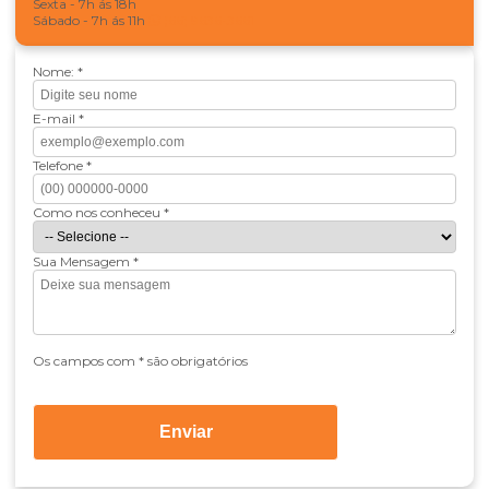
Sexta - 7h ás 18h
Sábado - 7h ás 11h
(66) 9636-3661
Nome: *
E-mail *
Telefone *
Como nos conheceu *
Sua Mensagem *
Os campos com * são obrigatórios