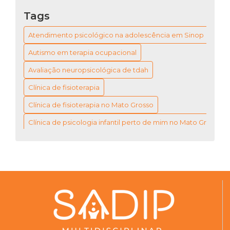
Tags
CLÍNICA MULTIDISCIPLINAR TEA: GUIA
COMPLETO PARA ENTENDER O ATENDIMENTO
ESPECIALIZADO
Atendimento psicológico na adolescência em Sinop
Autismo em terapia ocupacional
GUIA COMPLETO DA AVALIAÇÃO
NEUROPSICOLÓGICA PARA TDAH: ENTENDA O
Avaliação neuropsicológica de tdah
PROCESSO
Clínica de fisioterapia
GUIA COMPLETO PARA ESCOLHER A CLÍNICA
Clínica de fisioterapia no Mato Grosso
DE FISIOTERAPIA IDEAL NO MATO GROSSO
Clínica de psicologia infantil perto de mim no Mato Grosso
TERAPIA OCUPACIONAL NO AUTISMO: GUIA
COMPLETO PARA ENTENDER E AJUDAR
Clínica de psicoterapia
Clínica multidisciplinar tea
Terapia ocupacional pediátrica
TERAPIA OCUPACIONAL NO AUTISMO: GUIA
ESSENCIAL PARA FAMÍLIAS
TERAPIA OCUPACIONAL PEDIÁTRICA: DICAS
ESSENCIAIS PARA PAIS ORIENTADOS