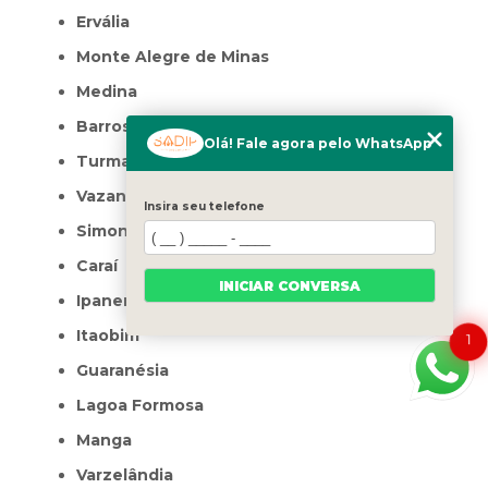
Ervália
Monte Alegre de Minas
Medina
Barroso
Olá! Fale agora pelo WhatsApp
Turmalina
Vazante
Insira seu telefone
Simonésia
Caraí
INICIAR CONVERSA
Ipanema
Itaobim
1
Guaranésia
Lagoa Formosa
Manga
Varzelândia