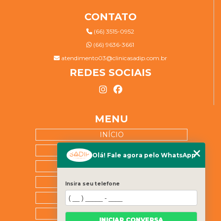
CONTATO
(66) 3515-0952
(66) 9636-3661
atendimento03@clinicasadip.com.br
REDES SOCIAIS
MENU
INÍCIO
SOBRE NÓS
Olá! Fale agora pelo WhatsApp
ESPECIALIDADES
BLOG
Insira seu telefone
CATEGORIAS
FALE CONOSCO!
INICIAR CONVERSA