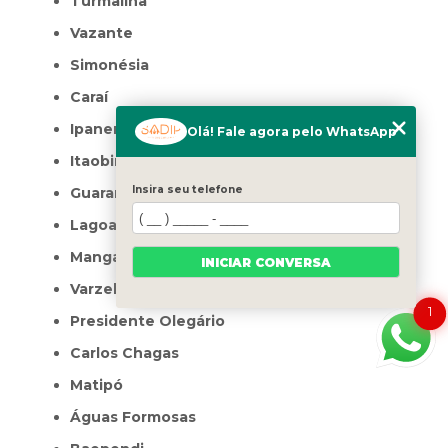
Turmalina
Vazante
Simonésia
Caraí
Ipanema
Olá! Fale agora pelo WhatsApp
Itaobim
Insira seu telefone
Guaranésia
Lagoa Formosa
Manga
INICIAR CONVERSA
Varzelândia
1
Presidente Olegário
Carlos Chagas
Matipó
Águas Formosas