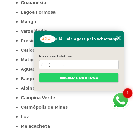
Guaranésia
Lagoa Formosa
Manga
Varzelândia
Olá! Fale agora pelo WhatsApp
Presidente Olegário
Carlos Chagas
Insira seu telefone
Matipó
Águas Formosas
INICIAR CONVERSA
Baependi
Alpinópolis
1
Campina Verde
Carmópolis de Minas
Luz
Malacacheta