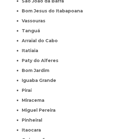
São João da Barra
Bom Jesus do Itabapoana
Vassouras
Tanguá
Arraial do Cabo
Itatiaia
Paty do Alferes
Bom Jardim
Iguaba Grande
Piraí
Miracema
Miguel Pereira
Pinheiral
Itaocara